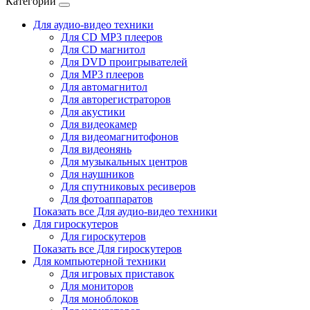
Категории
Для аудио-видео техники
Для CD MP3 плееров
Для CD магнитол
Для DVD проигрывателей
Для MP3 плееров
Для автомагнитол
Для авторегистраторов
Для акустики
Для видеокамер
Для видеомагнитофонов
Для видеонянь
Для музыкальных центров
Для наушников
Для спутниковых ресиверов
Для фотоаппаратов
Показать все Для аудио-видео техники
Для гироскутеров
Для гироскутеров
Показать все Для гироскутеров
Для компьютерной техники
Для игровых приставок
Для мониторов
Для моноблоков