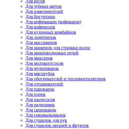
Для весов
Для зубных щеток
Для измельчителей
Для йогуртниц
Для кофемашин (кофеварок)
Для кофемолок
Для кухонных комбайнов
Для ломтерезок
Для массажеров
Для машинок для стрижки волос
Для микроволновых печей
Для миксеров
Для молокоотсосов
Для мультиварок
Для мясорубок
Для обогревателей и тепловентиляторов
Для отпаривателей
Для пароварок
Для плоек
Для пылесосов
Для радионянь
Для скороварок
Для соковыжималок
Для сушилок для рук
Для сушилок овощей и фруктов