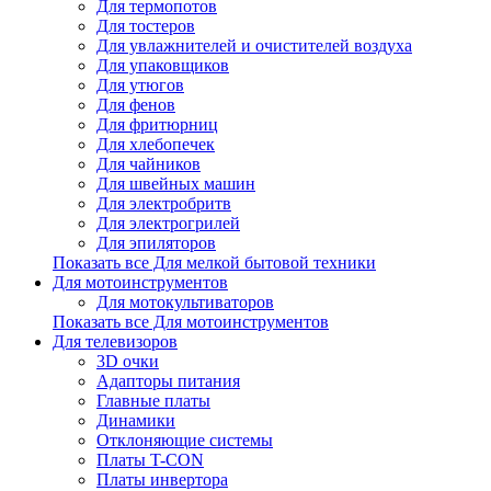
Для термопотов
Для тостеров
Для увлажнителей и очистителей воздуха
Для упаковщиков
Для утюгов
Для фенов
Для фритюрниц
Для хлебопечек
Для чайников
Для швейных машин
Для электробритв
Для электрогрилей
Для эпиляторов
Показать все Для мелкой бытовой техники
Для мотоинструментов
Для мотокультиваторов
Показать все Для мотоинструментов
Для телевизоров
3D очки
Адапторы питания
Главные платы
Динамики
Отклоняющие системы
Платы T-CON
Платы инвертора