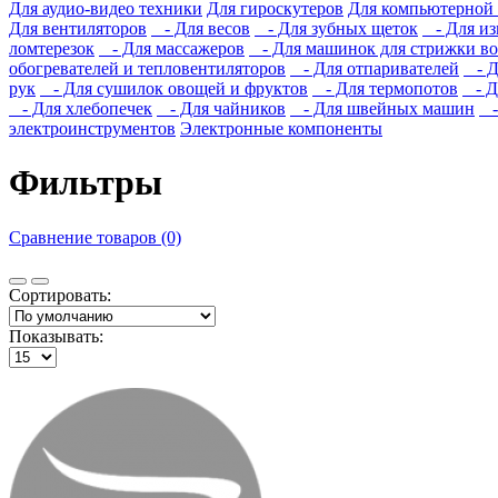
Для аудио-видео техники
Для гироскутеров
Для компьютерной
Для вентиляторов
- Для весов
- Для зубных щеток
- Для из
ломтерезок
- Для массажеров
- Для машинок для стрижки во
обогревателей и тепловентиляторов
- Для отпаривателей
- Д
рук
- Для сушилок овощей и фруктов
- Для термопотов
- Дл
- Для хлебопечек
- Для чайников
- Для швейных машин
- 
электроинструментов
Электронные компоненты
Фильтры
Сравнение товаров (0)
Сортировать:
Показывать: