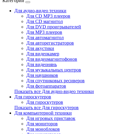
Категории
Для аудио-видео техники
Для CD MP3 плееров
Для CD магнитол
Для DVD проигрывателей
Для MP3 плееров
Для автомагнитол
Для авторегистраторов
Для акустики
Для видеокамер
Для видеомагнитофонов
Для видеонянь
Для музыкальных центров
Для наушников
Для спутниковых ресиверов
Для фотоаппаратов
Показать все Для аудио-видео техники
Для гироскутеров
Для гироскутеров
Показать все Для гироскутеров
Для компьютерной техники
Для игровых приставок
Для мониторов
Для моноблоков