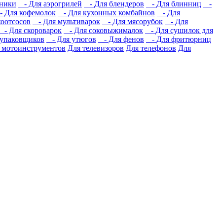
хники
- Для аэрогрилей
- Для блендеров
- Для блинниц
-
 Для кофемолок
- Для кухонных комбайнов
- Для
оотсосов
- Для мультиварок
- Для мясорубок
- Для
- Для скороварок
- Для соковыжималок
- Для сушилок для
упаковщиков
- Для утюгов
- Для фенов
- Для фритюрниц
 мотоинструментов
Для телевизоров
Для телефонов
Для