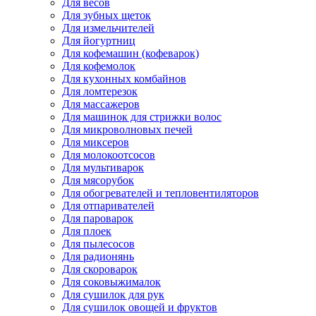
Для весов
Для зубных щеток
Для измельчителей
Для йогуртниц
Для кофемашин (кофеварок)
Для кофемолок
Для кухонных комбайнов
Для ломтерезок
Для массажеров
Для машинок для стрижки волос
Для микроволновых печей
Для миксеров
Для молокоотсосов
Для мультиварок
Для мясорубок
Для обогревателей и тепловентиляторов
Для отпаривателей
Для пароварок
Для плоек
Для пылесосов
Для радионянь
Для скороварок
Для соковыжималок
Для сушилок для рук
Для сушилок овощей и фруктов