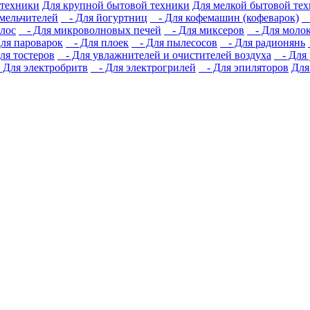
 техники
Для крупной бытовой техники
Для мелкой бытовой те
мельчителей
- Для йогуртниц
- Для кофемашин (кофеварок)
-
лос
- Для микроволновых печей
- Для миксеров
- Для молок
ля пароварок
- Для плоек
- Для пылесосов
- Для радионянь
я тостеров
- Для увлажнителей и очистителей воздуха
- Для 
Для электробритв
- Для электрогрилей
- Для эпиляторов
Для