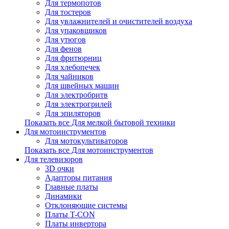
Для термопотов
Для тостеров
Для увлажнителей и очистителей воздуха
Для упаковщиков
Для утюгов
Для фенов
Для фритюрниц
Для хлебопечек
Для чайников
Для швейных машин
Для электробритв
Для электрогрилей
Для эпиляторов
Показать все Для мелкой бытовой техники
Для мотоинструментов
Для мотокультиваторов
Показать все Для мотоинструментов
Для телевизоров
3D очки
Адапторы питания
Главные платы
Динамики
Отклоняющие системы
Платы T-CON
Платы инвертора