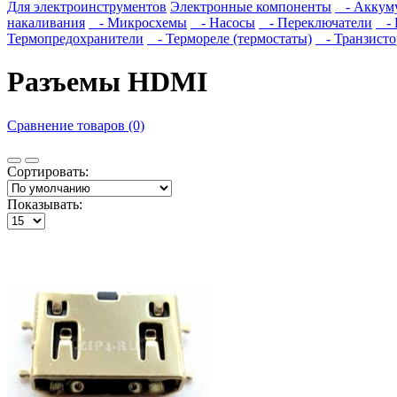
Для электроинструментов
Электронные компоненты
- Аккум
накаливания
- Микросхемы
- Насосы
- Переключатели
- 
Термопредохранители
- Термореле (термостаты)
- Транзист
Разъемы HDMI
Сравнение товаров (0)
Сортировать:
Показывать: