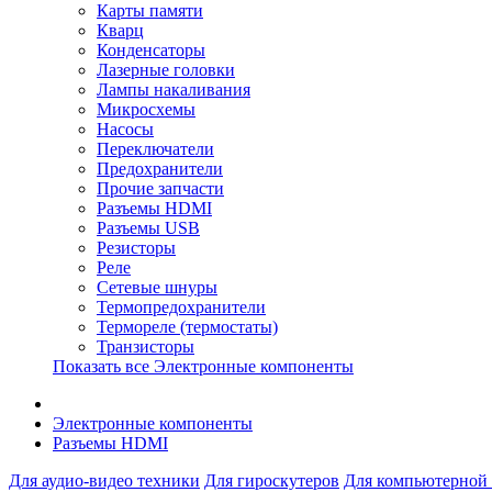
Карты памяти
Кварц
Конденсаторы
Лазерные головки
Лампы накаливания
Микросхемы
Насосы
Переключатели
Предохранители
Прочие запчасти
Разъемы HDMI
Разъемы USB
Резисторы
Реле
Сетевые шнуры
Термопредохранители
Термореле (термостаты)
Транзисторы
Показать все Электронные компоненты
Электронные компоненты
Разъемы HDMI
Для аудио-видео техники
Для гироскутеров
Для компьютерной