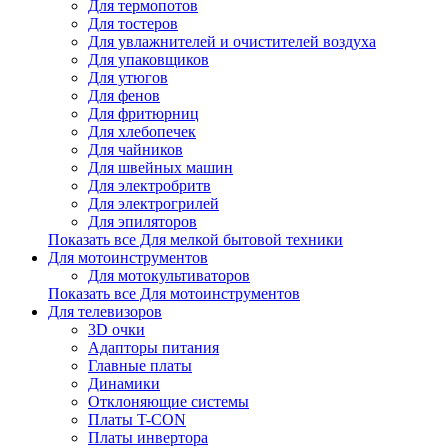
Для термопотов
Для тостеров
Для увлажнителей и очистителей воздуха
Для упаковщиков
Для утюгов
Для фенов
Для фритюрниц
Для хлебопечек
Для чайников
Для швейных машин
Для электробритв
Для электрогрилей
Для эпиляторов
Показать все Для мелкой бытовой техники
Для мотоинструментов
Для мотокультиваторов
Показать все Для мотоинструментов
Для телевизоров
3D очки
Адапторы питания
Главные платы
Динамики
Отклоняющие системы
Платы T-CON
Платы инвертора