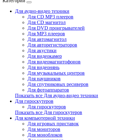
Категории
Для аудио-видео техники
Для CD MP3 плееров
Для CD магнитол
Для DVD проигрывателей
Для MP3 плееров
Для автомагнитол
Для авторегистраторов
Для акустики
Для видеокамер
Для видеомагнитофонов
Для видеонянь
Для музыкальных центров
Для наушников
Для спутниковых ресиверов
Для фотоаппаратов
Показать все Для аудио-видео техники
Для гироскутеров
Для гироскутеров
Показать все Для гироскутеров
Для компьютерной техники
Для игровых приставок
Для мониторов
Для моноблоков