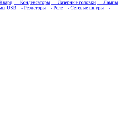
Кварц
- Конденсаторы
- Лазерные головки
- Лампы
емы USB
- Резисторы
- Реле
- Сетевые шнуры
-