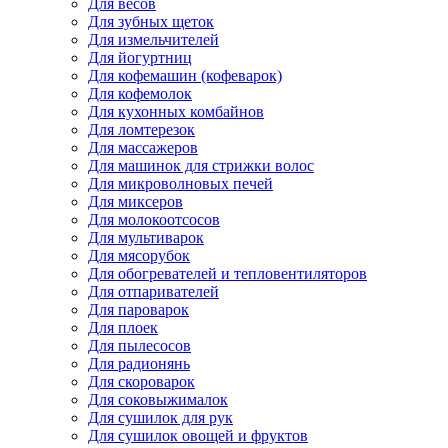
Для весов
Для зубных щеток
Для измельчителей
Для йогуртниц
Для кофемашин (кофеварок)
Для кофемолок
Для кухонных комбайнов
Для ломтерезок
Для массажеров
Для машинок для стрижки волос
Для микроволновых печей
Для миксеров
Для молокоотсосов
Для мультиварок
Для мясорубок
Для обогревателей и тепловентиляторов
Для отпаривателей
Для пароварок
Для плоек
Для пылесосов
Для радионянь
Для скороварок
Для соковыжималок
Для сушилок для рук
Для сушилок овощей и фруктов