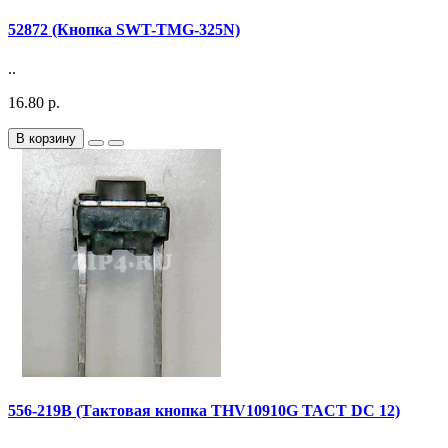
52872 (Кнопка SWT-TMG-325N)
..
16.80 р.
В корзину
556-219B (Тактовая кнопка THV10910G TACT DC 12)