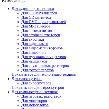
Категории
Для аудио-видео техники
Для CD MP3 плееров
Для CD магнитол
Для DVD проигрывателей
Для MP3 плееров
Для автомагнитол
Для авторегистраторов
Для акустики
Для видеокамер
Для видеомагнитофонов
Для видеонянь
Для музыкальных центров
Для наушников
Для спутниковых ресиверов
Для фотоаппаратов
Показать все Для аудио-видео техники
Для гироскутеров
Для гироскутеров
Показать все Для гироскутеров
Для компьютерной техники
Для игровых приставок
Для мониторов
Для моноблоков