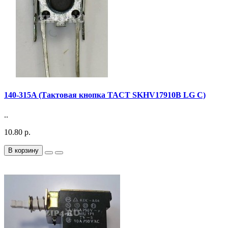
140-315A (Тактовая кнопка TACT SKHV17910B LG C)
..
10.80 р.
В корзину