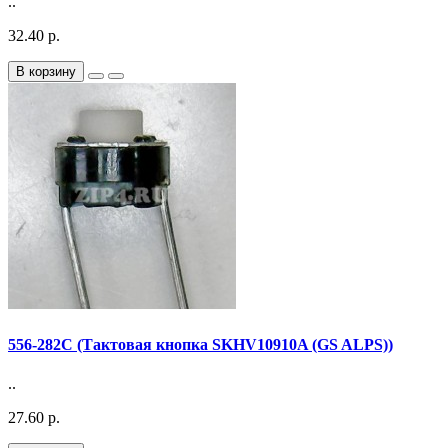
..
32.40 р.
В корзину
556-282C (Тактовая кнопка SKHV10910A (GS ALPS))
..
27.60 р.