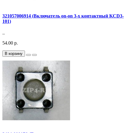
321057006914 (Включатель on-on 3-х контактный KCD3-
101)
..
54.00 р.
В корзину