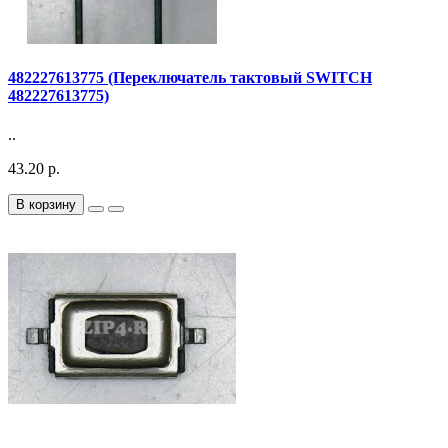
482227613775 (Переключатель тактовый SWITCH
482227613775)
..
43.20 р.
В корзину