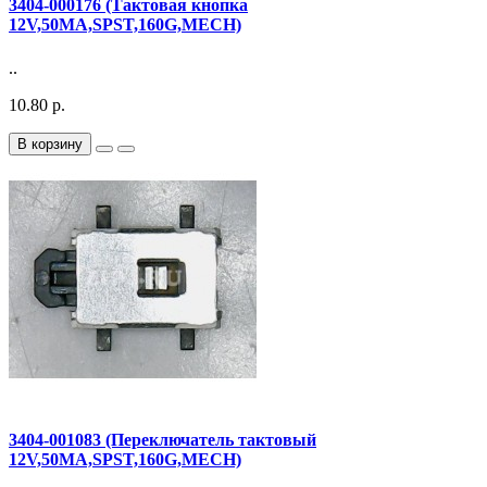
3404-000176 (Тактовая кнопка
12V,50MA,SPST,160G,MECH)
..
10.80 р.
В корзину
3404-001083 (Переключатель тактовый
12V,50MA,SPST,160G,MECH)