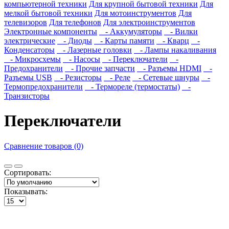
компьютерной техники
Для крупной бытовой техники
Для
мелкой бытовой техники
Для мотоинструментов
Для
телевизоров
Для телефонов
Для электроинструментов
Электронные компоненты
- Аккумуляторы
- Вилки
электрические
- Диоды
- Карты памяти
- Кварц
-
Конденсаторы
- Лазерные головки
- Лампы накаливания
- Микросхемы
- Насосы
- Переключатели
-
Предохранители
- Прочие запчасти
- Разъемы HDMI
-
Разъемы USB
- Резисторы
- Реле
- Сетевые шнуры
-
Термопредохранители
- Термореле (термостаты)
-
Транзисторы
Переключатели
Сравнение товаров (0)
Сортировать:
Показывать: