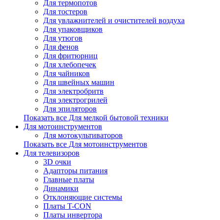
Для термопотов
Для тостеров
Для увлажнителей и очистителей воздуха
Для упаковщиков
Для утюгов
Для фенов
Для фритюрниц
Для хлебопечек
Для чайников
Для швейных машин
Для электробритв
Для электрогрилей
Для эпиляторов
Показать все Для мелкой бытовой техники
Для мотоинструментов
Для мотокультиваторов
Показать все Для мотоинструментов
Для телевизоров
3D очки
Адапторы питания
Главные платы
Динамики
Отклоняющие системы
Платы T-CON
Платы инвертора