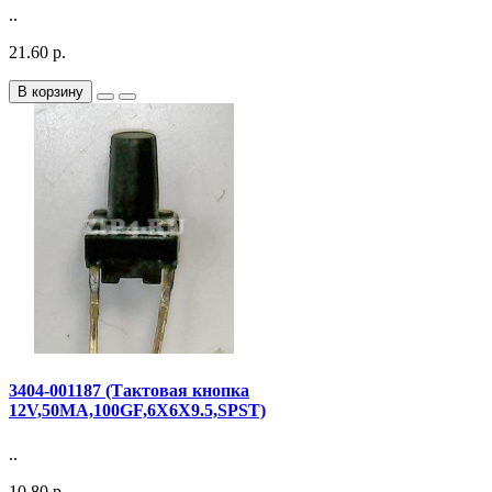
..
21.60 р.
В корзину
3404-001187 (Тактовая кнопка
12V,50MA,100GF,6X6X9.5,SPST)
..
10.80 р.