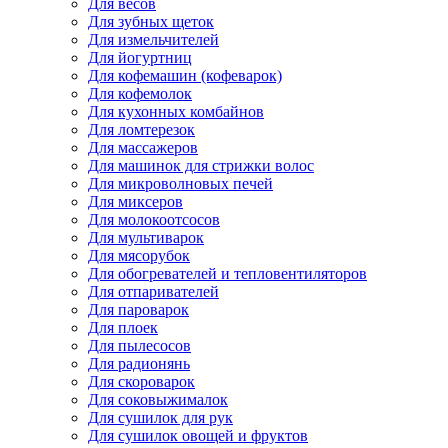
Для весов
Для зубных щеток
Для измельчителей
Для йогуртниц
Для кофемашин (кофеварок)
Для кофемолок
Для кухонных комбайнов
Для ломтерезок
Для массажеров
Для машинок для стрижки волос
Для микроволновых печей
Для миксеров
Для молокоотсосов
Для мультиварок
Для мясорубок
Для обогревателей и тепловентиляторов
Для отпаривателей
Для пароварок
Для плоек
Для пылесосов
Для радионянь
Для скороварок
Для соковыжималок
Для сушилок для рук
Для сушилок овощей и фруктов